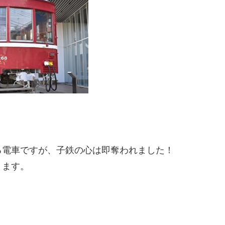
る電車ですが、子鉄の心は即奪われました！
ります。
。