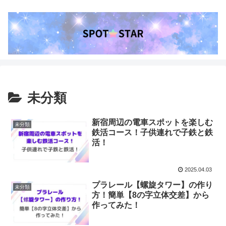
未分類
新宿周辺の電車スポットを楽しむ
未分類
鉄活コース！子供連れで子鉄と鉄
活！
2025.04.03
プラレール【螺旋タワー】の作り
未分類
方！簡単【8の字立体交差】から
作ってみた！